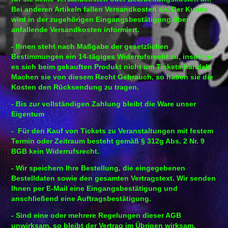
Bei anderen Artikeln fallen Versandkosten an. Der Kunde
wird in der zugehörigen Eingangsbestätigung über
anfallende Versandkosten informiert.
- Ihnen steht nach Maßgabe der gesetzlichen
Bestimmungen ein 14-tägiges Widerrufsrecht zu, insofern
es sich beim gekauften Produkt nicht um Tickets handelt.
Machen sie von diesem Recht Gebrauch, so haben sie die
Kosten den Rücksendung zu tragen.
- Bis zur vollständigen Zahlung bleibt die Ware unser
Eigentum
-
Für den Kauf von Tickets zu Veranstaltungen mit festem
Termin oder Zeitraum besteht gemäß § 312g Abs. 2 Nr. 9
BGB kein Widerrufsrecht.
- Wir speichern Ihre Bestellung, die eingegebenen
Bestelldaten sowie den gesamten Vertragstext. Wir senden
Ihnen per E-Mail eine Eingangsbestätigung und
anschließend eine Auftragsbestätigung.
-
Sind eine oder mehrere Regelungen dieser AGB
unwirksam, so bleibt der Vertrag im Übrigen wirksam.